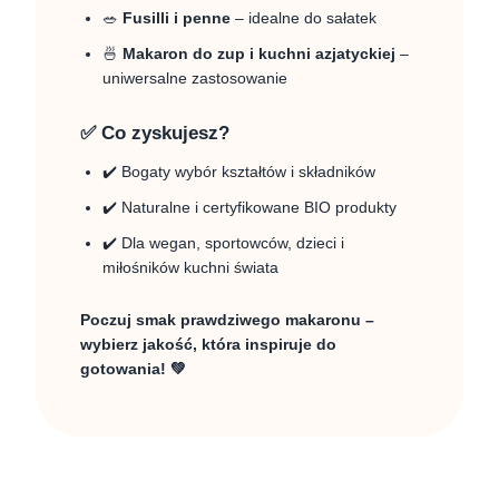
🥗
Fusilli i penne
– idealne do sałatek
🍜
Makaron do zup i kuchni azjatyckiej
–
uniwersalne zastosowanie
✅ Co zyskujesz?
✔️ Bogaty wybór kształtów i składników
✔️ Naturalne i certyfikowane BIO produkty
✔️ Dla wegan, sportowców, dzieci i
miłośników kuchni świata
Poczuj smak prawdziwego makaronu –
wybierz jakość, która inspiruje do
gotowania! 💚