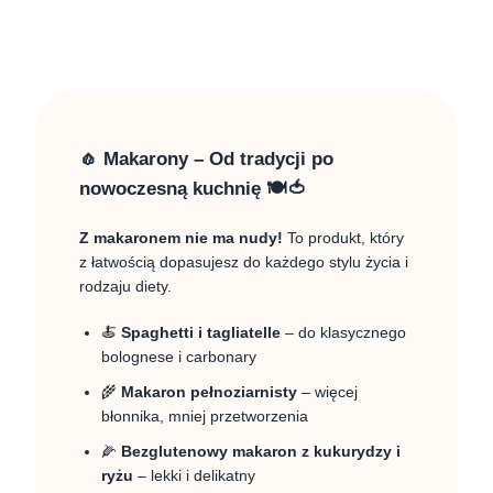
🧄 Makarony – Od tradycji po
nowoczesną kuchnię 🍽️🍅
Z makaronem nie ma nudy!
To produkt, który
z łatwością dopasujesz do każdego stylu życia i
rodzaju diety.
🍝
Spaghetti i tagliatelle
– do klasycznego
bolognese i carbonary
🌾
Makaron pełnoziarnisty
– więcej
błonnika, mniej przetworzenia
🌽
Bezglutenowy makaron z kukurydzy i
ryżu
– lekki i delikatny