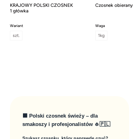
KRAJOWY POLSKI CZOSNEK
Czosnek obierany
1 główka
Wariant
Waga
szt.
1kg
🟧 Polski czosnek świeży – dla
smakoszy i profesjonalistów 🧄🇵🇱
Szukasz czosnku, który naprawdę czuć?