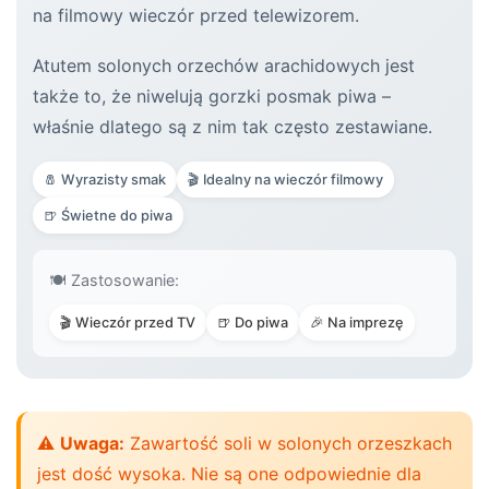
na filmowy wieczór przed telewizorem.
Atutem solonych orzechów arachidowych jest
także to, że niwelują gorzki posmak piwa –
właśnie dlatego są z nim tak często zestawiane.
🧂 Wyrazisty smak
🎬 Idealny na wieczór filmowy
🍺 Świetne do piwa
🍽️ Zastosowanie:
🎬 Wieczór przed TV
🍺 Do piwa
🎉 Na imprezę
⚠️
Uwaga:
Zawartość soli w solonych orzeszkach
jest dość wysoka. Nie są one odpowiednie dla