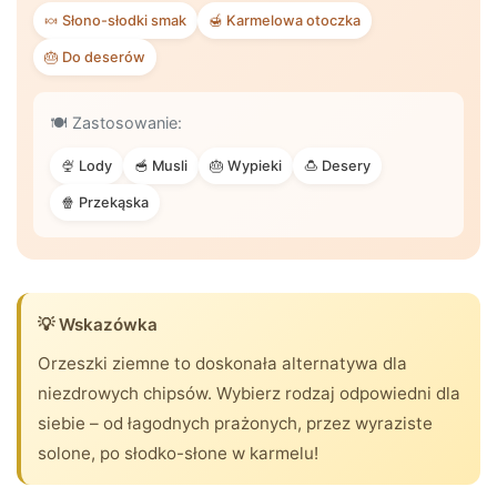
🍬 Słono-słodki smak
🍯 Karmelowa otoczka
🎂 Do deserów
🍽️ Zastosowanie:
🍨 Lody
🥣 Musli
🎂 Wypieki
🍮 Desery
🍿 Przekąska
💡 Wskazówka
Orzeszki ziemne to doskonała alternatywa dla
niezdrowych chipsów. Wybierz rodzaj odpowiedni dla
siebie – od łagodnych prażonych, przez wyraziste
solone, po słodko-słone w karmelu!