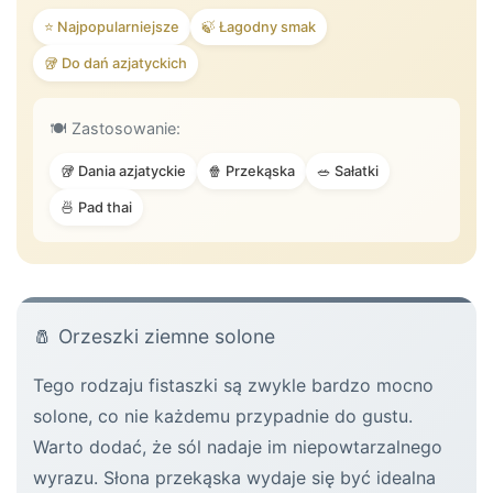
⭐ Najpopularniejsze
🍃 Łagodny smak
🥡 Do dań azjatyckich
🍽️ Zastosowanie:
🥡 Dania azjatyckie
🍿 Przekąska
🥗 Sałatki
🍜 Pad thai
🧂 Orzeszki ziemne solone
Tego rodzaju fistaszki są zwykle bardzo mocno
solone, co nie każdemu przypadnie do gustu.
Warto dodać, że sól nadaje im niepowtarzalnego
wyrazu. Słona przekąska wydaje się być idealna