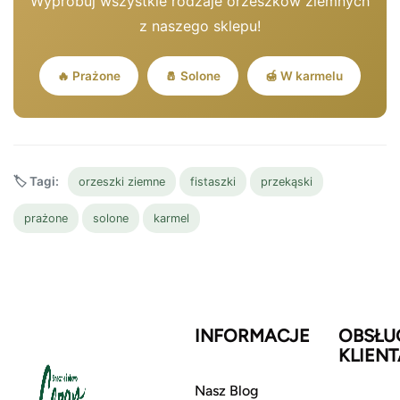
Wypróbuj wszystkie rodzaje orzeszków ziemnych
z naszego sklepu!
🔥 Prażone
🧂 Solone
🍯 W karmelu
🏷️ Tagi:
orzeszki ziemne
fistaszki
przekąski
prażone
solone
karmel
INFORMACJE
OBSŁU
KLIENT
Nasz Blog