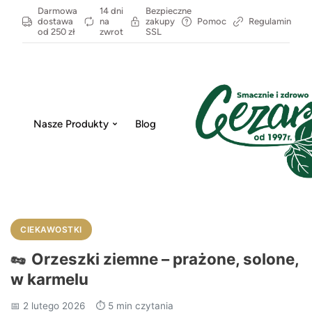
Darmowa
14 dni
Bezpieczne
dostawa
na
zakupy
Pomoc
Regulamin
od 250 zł
zwrot
SSL
Nasze Produkty
Blog
CIEKAWOSTKI
🥜
Orzeszki ziemne – prażone, solone,
w karmelu
📅 2 lutego 2026
⏱️ 5 min czytania