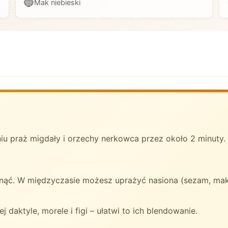
🔵
Mak niebieski
iu praż migdały i orzechy nerkowca przez około 2 minuty.
ąć. W międzyczasie możesz uprażyć nasiona (sezam, mak)
 daktyle, morele i figi – ułatwi to ich blendowanie.