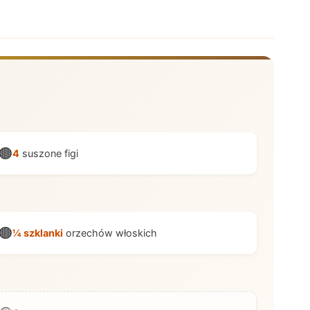
🟤
4
suszone figi
🟤
¼ szklanki
orzechów włoskich