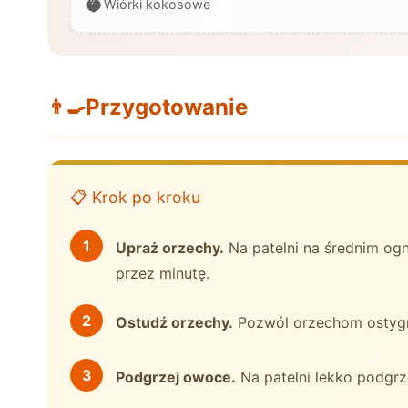
🥥
Wiórki kokosowe
Przygotowanie
👨‍🍳
📋 Krok po kroku
Upraż orzechy.
Na patelni na średnim ogn
przez minutę.
Ostudź orzechy.
Pozwól orzechom ostygn
Podgrzej owoce.
Na patelni lekko podgrzej