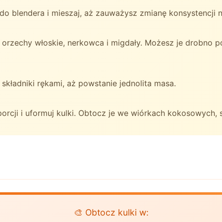
 blendera i mieszaj, aż zauważysz zmianę konsystencji na
rzechy włoskie, nerkowca i migdały. Możesz je drobno po
kładniki rękami, aż powstanie jednolita masa.
orcji i uformuj kulki. Obtocz je we wiórkach kokosowych,
🎨 Obtocz kulki w: