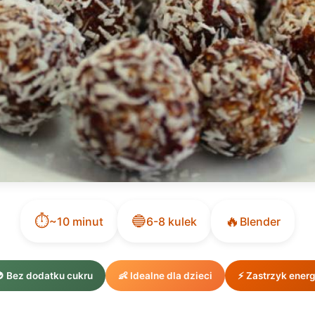
⏱️
🔵
🔥
~10 minut
6-8 kulek
Blender
 Bez dodatku cukru
👶 Idealne dla dzieci
⚡ Zastrzyk energ