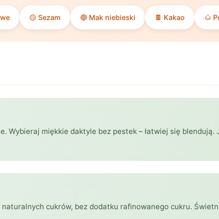
owe
🟡 Sezam
🔵 Mak niebieski
🍫 Kakao
🌰 P
e. Wybieraj miękkie daktyle bez pestek – łatwiej się blendują. 
od naturalnych cukrów, bez dodatku rafinowanego cukru. Świetn