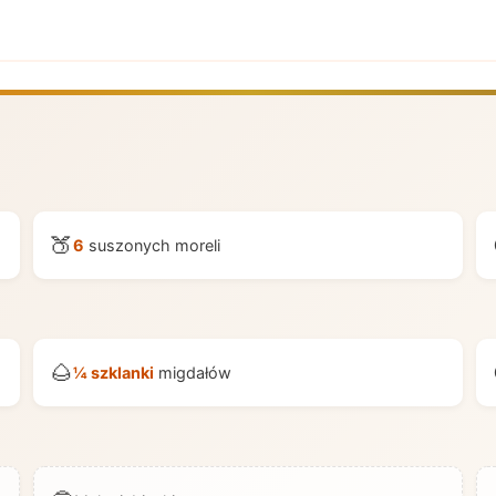
🍑
6
suszonych moreli
🌰
¼ szklanki
migdałów