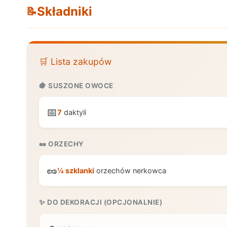
Składniki
📝
🛒 Lista zakupów
🍇 SUSZONE OWOCE
📅
7
daktyli
🥜 ORZECHY
🥜
¼ szklanki
orzechów nerkowca
✨ DO DEKORACJI (OPCJONALNIE)