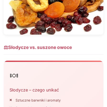
⚖️
Słodycze vs. suszone owoce
🍬
Słodycze – czego unikać
Sztuczne barwniki i aromaty