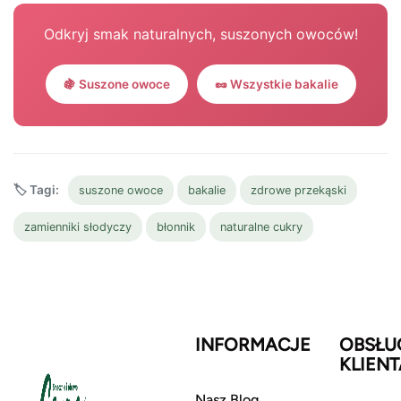
Odkryj smak naturalnych, suszonych owoców!
🍇 Suszone owoce
🥜 Wszystkie bakalie
🏷️ Tagi:
suszone owoce
bakalie
zdrowe przekąski
zamienniki słodyczy
błonnik
naturalne cukry
INFORMACJE
OBSŁU
KLIENT
Nasz Blog