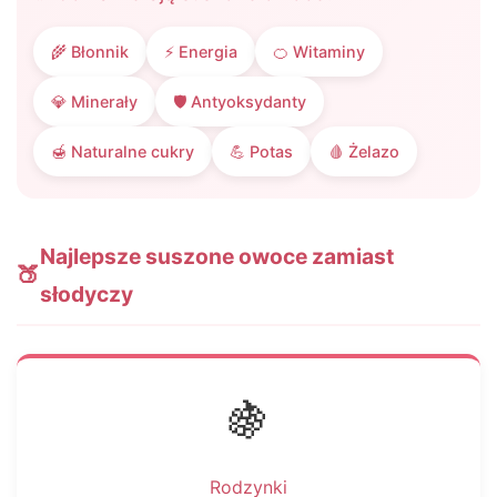
🌾 Błonnik
⚡ Energia
🍊 Witaminy
💎 Minerały
🛡️ Antyoksydanty
🍯 Naturalne cukry
💪 Potas
🩸 Żelazo
Najlepsze suszone owoce zamiast
🍑
słodyczy
🍇
Rodzynki