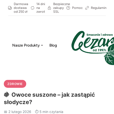
Darmowa
14 dni
Bezpieczne
dostawa
na
zakupy
Pomoc
Regulamin
od 250 zł
zwrot
SSL
Nasze Produkty
Blog
ZDROWIE
🍇
Owoce suszone – jak zastąpić
słodycze?
📅 2 lutego 2026
⏱️ 5 min czytania