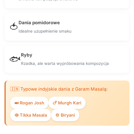
Dania pomidorowe
🍅
Idealne uzupełnienie smaku
Ryby
🐟
Rzadka, ale warta wypróbowania kompozycja
🇮🇳 Typowe indyjskie dania z Garam Masalą:
🍛 Rogan Josh
🍗 Murgh Kari
🥘 Tikka Masala
🍲 Biryani