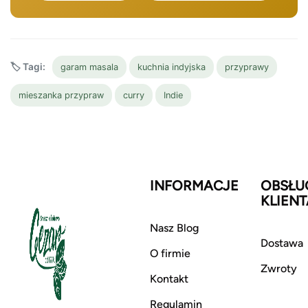
🏷️ Tagi:
garam masala
kuchnia indyjska
przyprawy
mieszanka przypraw
curry
Indie
INFORMACJE
OBSŁU
KLIENT
Nasz Blog
Dostawa
O firmie
Zwroty
Kontakt
Regulamin