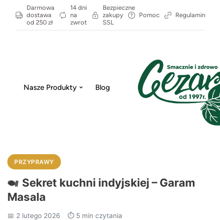
Darmowa
14 dni
Bezpieczne
dostawa
na
zakupy
Pomoc
Regulamin
od 250 zł
zwrot
SSL
Nasze Produkty
Blog
PRZYPRAWY
🍛
Sekret kuchni indyjskiej – Garam
Masala
📅 2 lutego 2026
⏱️ 5 min czytania