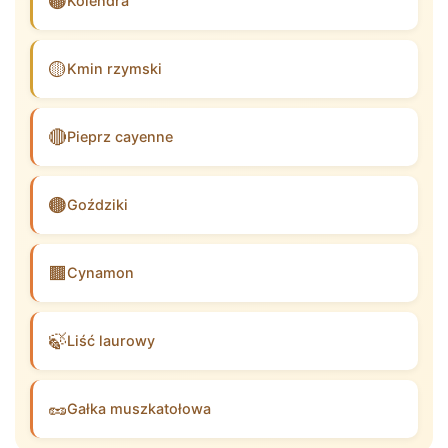
🟤
Kolendra
🟡
Kmin rzymski
🔴
Pieprz cayenne
🟤
Goździki
🟫
Cynamon
🍃
Liść laurowy
🥜
Gałka muszkatołowa