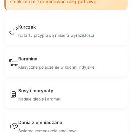
smak może zdominować całą potrawę!
Kurczak
🍗
Natarty przyprawą nabiera wyrazistości
Baranina
🐑
Klasyczne połączenie w kuchni indyjskiej
Sosy i marynaty
🥫
Nadaje głębię i aromat
Dania ziemniaczane
🥔
Świetna kompozycja smakowa