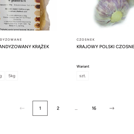
NDYZOWANE
CZOSNEK
ANDYZOWANY KRĄŻEK
KRAJOWY POLSKI CZOSNEK
Wariant
g
5kg
szt.
1
2
...
16