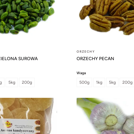
ORZECHY
 ZIELONA SUROWA
ORZECHY PECAN
Waga
g
5kg
200g
500g
1kg
5kg
200g