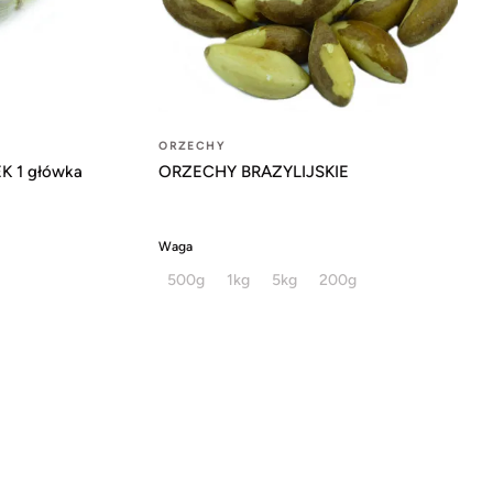
ORZECHY
 1 główka
ORZECHY BRAZYLIJSKIE
Waga
500g
1kg
5kg
200g