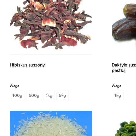
Hibiskus suszony
Daktyle su
pestką
Waga
Waga
100g
500g
1kg
5kg
1kg