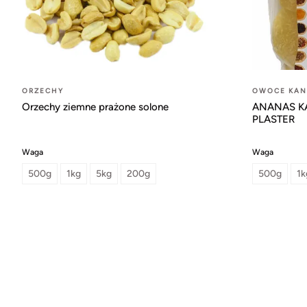
ORZECHY
OWOCE KA
Orzechy ziemne prażone solone
ANANAS K
PLASTER
Waga
Waga
500g
1kg
5kg
200g
500g
1k