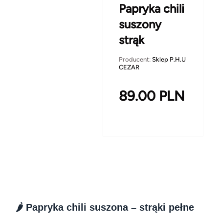
Papryka chili
suszony
strąk
Producent:
Sklep P.H.U
CEZAR
89.00
PLN
🌶️ Papryka chili suszona – strąki pełne