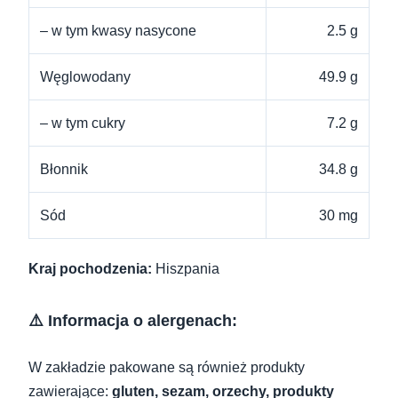
– w tym kwasy nasycone
2.5 g
Węglowodany
49.9 g
– w tym cukry
7.2 g
Błonnik
34.8 g
Sód
30 mg
Kraj pochodzenia:
Hiszpania
⚠️ Informacja o alergenach:
W zakładzie pakowane są również produkty
zawierające:
gluten, sezam, orzechy, produkty