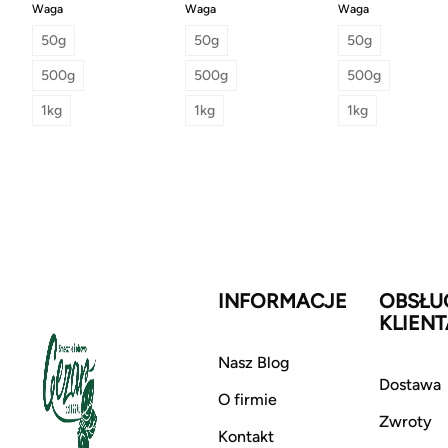
Waga
Waga
Waga
50g
50g
50g
500g
500g
500g
1kg
1kg
1kg
INFORMACJE
OBSŁU
KLIENT
Nasz Blog
Dostawa
O firmie
Zwroty
Kontakt