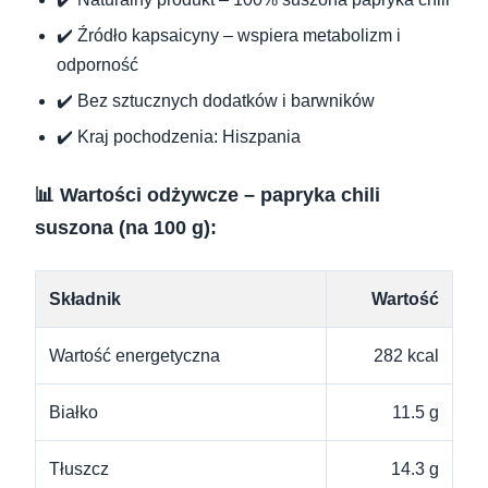
✔️ Źródło kapsaicyny – wspiera metabolizm i
odporność
✔️ Bez sztucznych dodatków i barwników
✔️ Kraj pochodzenia: Hiszpania
📊 Wartości odżywcze – papryka chili
suszona (na 100 g):
Składnik
Wartość
Wartość energetyczna
282 kcal
Białko
11.5 g
Tłuszcz
14.3 g