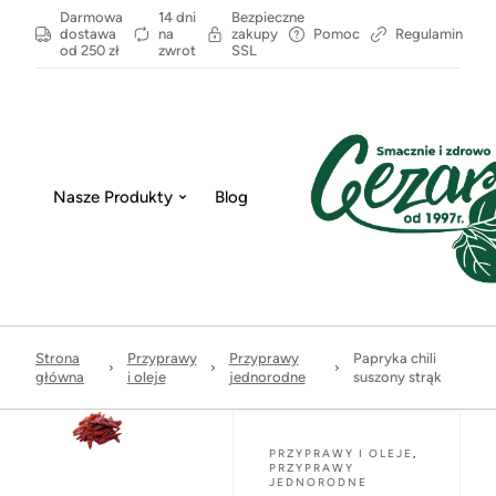
Darmowa
14 dni
Bezpieczne
dostawa
na
zakupy
Pomoc
Regulamin
od 250 zł
zwrot
SSL
Nasze Produkty
Blog
Strona
Przyprawy
Przyprawy
Papryka chili
główna
i oleje
jednorodne
suszony strąk
PRZYPRAWY I OLEJE
,
PRZYPRAWY
JEDNORODNE