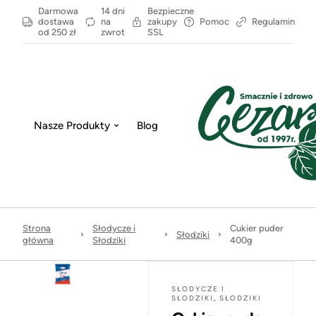
Darmowa
14 dni
Bezpieczne
dostawa
na
zakupy
Pomoc
Regulamin
od 250 zł
zwrot
SSL
Nasze Produkty
Blog
Strona
Słodycze i
Cukier puder
Słodziki
główna
Słodziki
400g
SŁODYCZE I
SŁODZIKI
,
SŁODZIKI