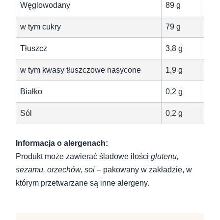
Węglowodany
89 g
w tym cukry
79 g
Tłuszcz
3,8 g
w tym kwasy tłuszczowe nasycone
1,9 g
Białko
0,2 g
Sól
0,2 g
Informacja o alergenach:
Produkt może zawierać śladowe ilości
glutenu,
sezamu, orzechów, soi
– pakowany w zakładzie, w
którym przetwarzane są inne alergeny.