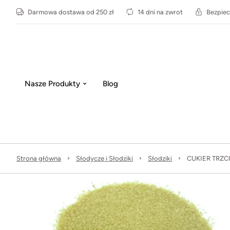
Darmowa dostawa od 250 zł
14 dni na zwrot
Bezpiec
Nasze Produkty
Blog
Strona główna
Słodycze i Słodziki
Słodziki
CUKIER TRZ