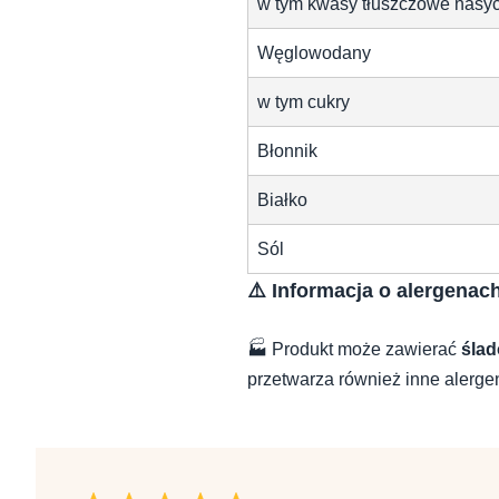
w tym kwasy tłuszczowe nasy
Węglowodany
w tym cukry
Błonnik
Białko
Sól
⚠️ Informacja o alergenac
🏭 Produkt może zawierać
ślad
przetwarza również inne alerge