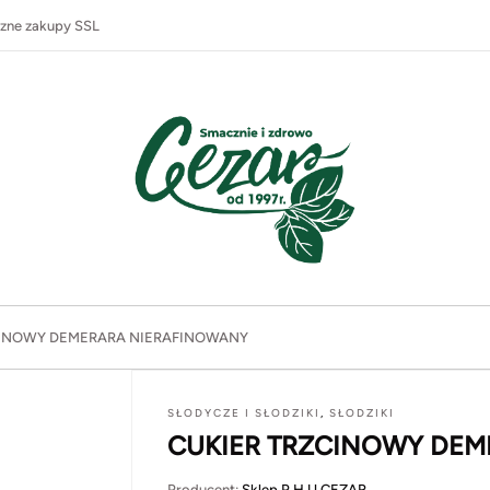
zne zakupy SSL
CINOWY DEMERARA NIERAFINOWANY
SŁODYCZE I SŁODZIKI
,
SŁODZIKI
CUKIER TRZCINOWY DEM
Producent:
Sklep P.H.U CEZAR