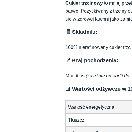
Cukier trzcinowy
to mniej prze
barwę. Pozyskiwany z trzciny c
się w zdrowej kuchni jako zami
🧾 Składniki:
100% nierafinowany cukier trzc
📍 Kraj pochodzenia:
Mauritius
(zależnie od partii do
📊 Wartości odżywcze w 1
Wartość energetyczna
Tłuszcz