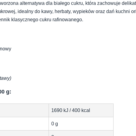
tworzona alternatywa dla białego cukru, która zachowuje delika
ukrowej, idealny do kawy, herbaty, wypieków oraz dań kuchni or
ennik klasycznego cukru rafinowanego.
inowy
stawy)
00 g:
1690 kJ / 400 kcal
0 g