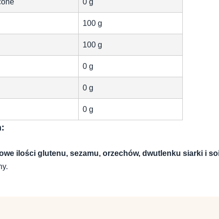
cone
0 g
100 g
100 g
0 g
0 g
0 g
h:
owe ilości glutenu, sezamu, orzechów, dwutlenku siarki i so
ny.