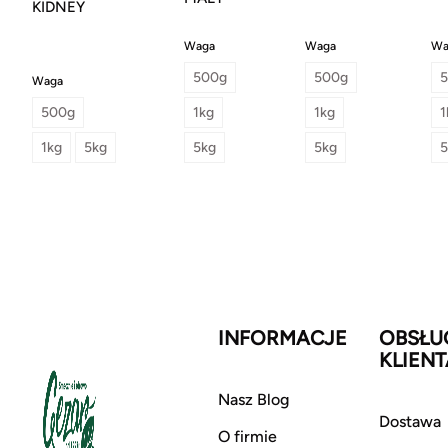
KIDNEY
Waga
Waga
Wa
500g
500g
Waga
500g
1kg
1kg
1
1kg
5kg
5kg
5kg
5
INFORMACJE
OBSŁU
KLIENT
Nasz Blog
Dostawa
O firmie