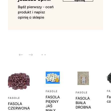
Bądź pierwszy - oceń
produkt i napisz
opinię o sklepie
FA
FASOLE
FASOLE
Fa
FASOLA
FASOLA
FASOLE
cz
PIĘKNY
BIAŁA
FASOLA
JAŚ
DROBNA
CZERWONA
MAŁY