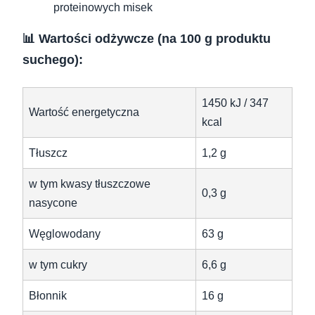
proteinowych misek
📊 Wartości odżywcze (na 100 g produktu
suchego):
1450 kJ / 347
Wartość energetyczna
kcal
Tłuszcz
1,2 g
w tym kwasy tłuszczowe
0,3 g
nasycone
Węglowodany
63 g
w tym cukry
6,6 g
Błonnik
16 g