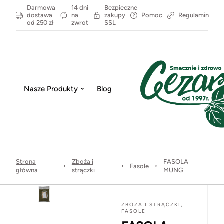
Darmowa
14 dni
Bezpieczne
dostawa
na
zakupy
Pomoc
Regulamin
od 250 zł
zwrot
SSL
Nasze Produkty
Blog
Strona
Zboża i
FASOLA
Fasole
główna
strączki
MUNG
ZBOŻA I STRĄCZKI
,
FASOLE