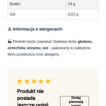
Białko
24 g
Sól
0,02 g
⚠️ Informacja o alergenach:
🏭 Produkt może zawierać śladowe ilości
glutenu,
orzechów, sezamu, soi
– pakowany w zakładzie,
który przetwarza inne alergeny.
Produkt nie
posiada
Dodaj
pierwszą
jeszcze opinii
opinię