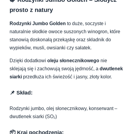
prosto z natury
Rodzynki Jumbo Golden
to duże, soczyste i
naturalnie słodkie owoce suszonych winogron, które
stanowią doskonałą przekąskę oraz składnik do
wypieków, musli, owsianki czy sałatek.
Dzięki dodatkowi
oleju słonecznikowego
nie
sklejają się i zachowują swoją jędrność, a
dwutlenek
siarki
przedłuża ich świeżość i jasny, złoty kolor.
📌 Skład:
Rodzynki jumbo, olej słonecznikowy, konserwant –
dwutlenek siarki (SO₂)
📦 Kraj pochodzenia: