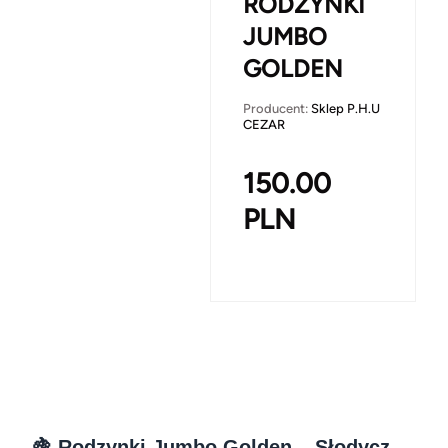
RODZYNKI
JUMBO
GOLDEN
Producent:
Sklep P.H.U
CEZAR
150.00
PLN
🍇 Rodzynki Jumbo Golden – Słodycz