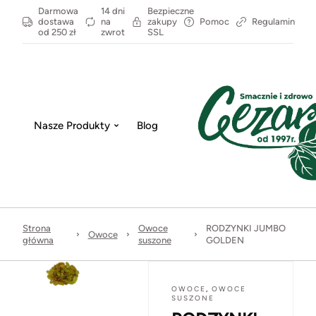
Darmowa
14 dni
Bezpieczne
dostawa
na
zakupy
Pomoc
Regulamin
od 250 zł
zwrot
SSL
Nasze Produkty
Blog
Strona
Owoce
RODZYNKI JUMBO
Owoce
główna
suszone
GOLDEN
OWOCE
,
OWOCE
SUSZONE