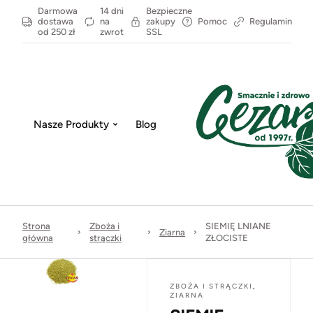
Darmowa
14 dni
Bezpieczne
dostawa
na
zakupy
Pomoc
Regulamin
od 250 zł
zwrot
SSL
Nasze Produkty
Blog
Strona
Zboża i
SIEMIĘ LNIANE
Ziarna
główna
strączki
ZŁOCISTE
ZBOŻA I STRĄCZKI
,
ZIARNA