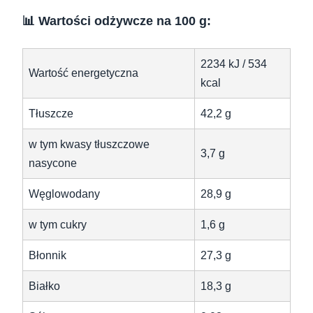
📊 Wartości odżywcze na 100 g:
2234 kJ / 534
Wartość energetyczna
kcal
Tłuszcze
42,2 g
w tym kwasy tłuszczowe
3,7 g
nasycone
Węglowodany
28,9 g
w tym cukry
1,6 g
Błonnik
27,3 g
Białko
18,3 g