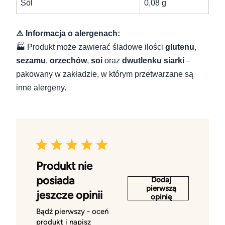
Sól
0,08 g
⚠️ Informacja o alergenach:
🏭 Produkt może zawierać śladowe ilości
glutenu
,
sezamu
,
orzechów
,
soi
oraz
dwutlenku siarki
–
pakowany w zakładzie, w którym przetwarzane są
inne alergeny.
Produkt nie
posiada
Dodaj
pierwszą
jeszcze opinii
opinię
Bądź pierwszy - oceń
produkt i napisz