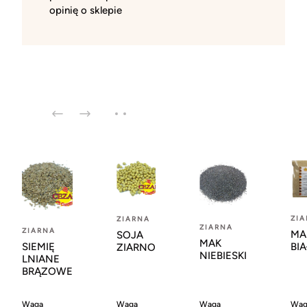
opinię o sklepie
ZI
ZIARNA
ZIARNA
ZIARNA
MA
SOJA
MAK
SIEMIĘ
BIA
ZIARNO
NIEBIESKI
LNIANE
BRĄZOWE
Waga
Waga
Waga
Wag