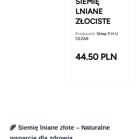
SIEMIĘ
LNIANE
ZŁOCISTE
Producent:
Sklep P.H.U
CEZAR
44.50
PLN
🌾 Siemię lniane złote – Naturalne
wsparcie dla zdrowia