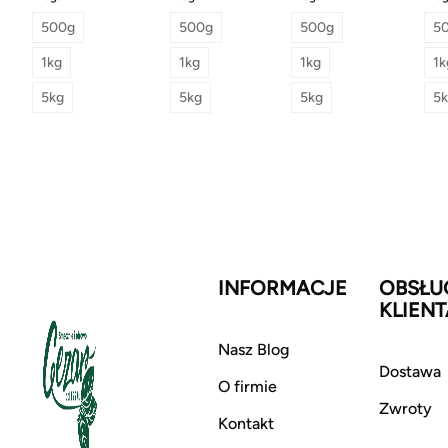
500g
500g
500g
5
1kg
1kg
1kg
1k
5kg
5kg
5kg
5
INFORMACJE
OBSŁU
KLIENT
Nasz Blog
Dostawa
O firmie
Zwroty
Kontakt