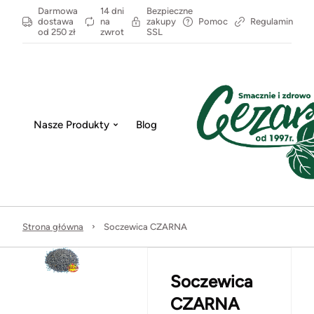
Darmowa
14 dni
Bezpieczne
dostawa
na
zakupy
Pomoc
Regulamin
od 250 zł
zwrot
SSL
Nasze Produkty
Blog
Strona główna
Soczewica CZARNA
Soczewica
CZARNA