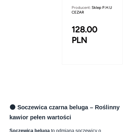
Producent:
Sklep P.H.U
CEZAR
128.00
PLN
🌑 Soczewica czarna beluga – Roślinny
kawior pełen wartości
Soczewica beluga
to odmiana soczewicy o