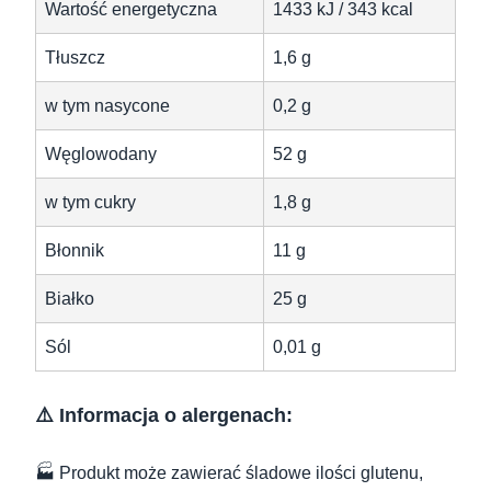
Wartość energetyczna
1433 kJ / 343 kcal
Tłuszcz
1,6 g
w tym nasycone
0,2 g
Węglowodany
52 g
w tym cukry
1,8 g
Błonnik
11 g
Białko
25 g
Sól
0,01 g
⚠️ Informacja o alergenach:
🏭 Produkt może zawierać śladowe ilości glutenu,