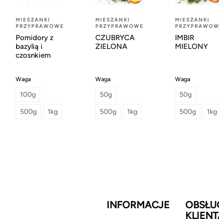
MIESZANKI
MIESZANKI
MIESZANKI
PRZYPRAWOWE
PRZYPRAWOWE
PRZYPRAWOW
Pomidory z
CZUBRYCA
IMBIR
bazylią i
ZIELONA
MIELONY
czosnkiem
Waga
Waga
Waga
100g
50g
50g
500g
1kg
500g
1kg
500g
1kg
INFORMACJE
OBSŁU
KLIENT