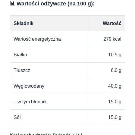
📊 Wartości odżywcze (na 100 g):
Składnik
Wartość
Wartość energetyczna
279 kcal
Białko
10.5 g
Tłuszcz
6.0 g
Węglowodany
40.0 g
– w tym błonnik
15.0 g
Sól
15.0 g