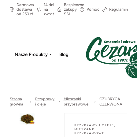
Darmowa
14 dni
Bezpieczne
dostawa
na
zakupy
Pomoc
Regulamin
od 250 zł
zwrot
SSL
Nasze Produkty
Blog
Strona
Przyprawy
Mieszanki
CZUBRYCA
główna
i oleje
przyprawowe
CZERWONA
PRZYPRAWY I OLEJE
,
MIESZANKI
PRZYPRAWOWE