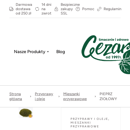
Darmowa
14 dni
Bezpieczne
dostawa
na
zakupy
Pomoc
Regulamin
od 250 zł
zwrot
SSL
Nasze Produkty
Blog
Strona
Przyprawy
Mieszanki
PIEPRZ
główna
i oleje
przyprawowe
ZIOŁOWY
PRZYPRAWY I OLEJE
,
MIESZANKI
PRZYPRAWOWE