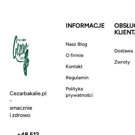
INFORMACJE
OBSŁU
KLIENT
Nasz Blog
Dostawa
O firmie
Zwroty
Kontakt
Regulamin
Polityka
Cezarbakalie.pl
prywatności
-
smacznie
i zdrowo
+48 512