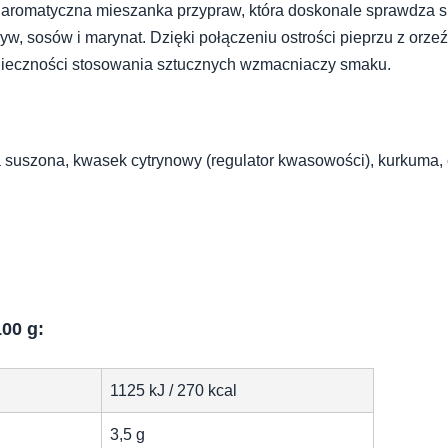
 aromatyczna mieszanka przypraw, która doskonale sprawdza się
w, sosów i marynat. Dzięki połączeniu ostrości pieprzu z orze
ieczności stosowania sztucznych wzmacniaczy smaku.
 suszona, kwasek cytrynowy (regulator kwasowości), kurkuma, c
00 g:
1125 kJ / 270 kcal
3,5 g