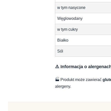
w tym nasycone
Węglowodany
w tym cukry
Białko
Sól
⚠️ Informacja o alergenac
🏭 Produkt może zawierać
glut
alergeny.