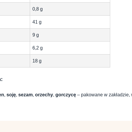
0,8 g
41 g
9 g
6,2 g
18 g
h:
en
,
soję
,
sezam
,
orzechy
,
gorczycę
– pakowane w zakładzie, 