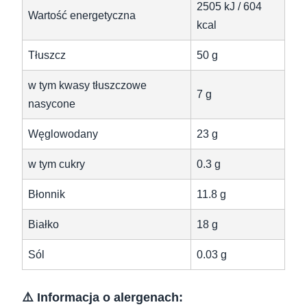
2505 kJ / 604
Wartość energetyczna
kcal
Tłuszcz
50 g
w tym kwasy tłuszczowe
7 g
nasycone
Węglowodany
23 g
w tym cukry
0.3 g
Błonnik
11.8 g
Białko
18 g
Sól
0.03 g
⚠️ Informacja o alergenach: