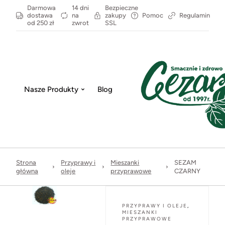
Darmowa
14 dni
Bezpieczne
dostawa
na
zakupy
Pomoc
Regulamin
od 250 zł
zwrot
SSL
Nasze Produkty
Blog
Strona
Przyprawy i
Mieszanki
SEZAM
główna
oleje
przyprawowe
CZARNY
PRZYPRAWY I OLEJE
,
MIESZANKI
PRZYPRAWOWE