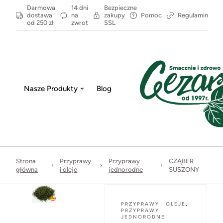
Darmowa
14 dni
Bezpieczne
dostawa
na
zakupy
Pomoc
Regulamin
od 250 zł
zwrot
SSL
Nasze Produkty
Blog
Strona
Przyprawy
Przyprawy
CZĄBER
główna
i oleje
jednorodne
SUSZONY
PRZYPRAWY I OLEJE
,
PRZYPRAWY
JEDNORODNE