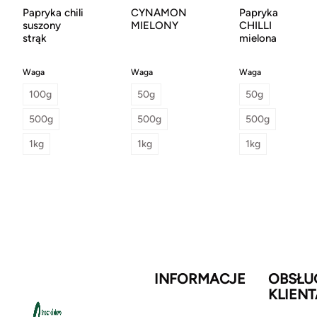
Papryka chili
CYNAMON
Papryka
suszony
MIELONY
CHILLI
strąk
mielona
Waga
Waga
Waga
100g
50g
50g
500g
500g
500g
1kg
1kg
1kg
INFORMACJE
OBSŁU
KLIENT