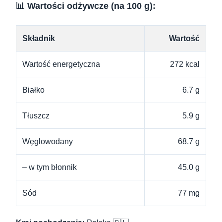
📊 Wartości odżywcze (na 100 g):
Składnik
Wartość
Wartość energetyczna
272 kcal
Białko
6.7 g
Tłuszcz
5.9 g
Węglowodany
68.7 g
– w tym błonnik
45.0 g
Sód
77 mg