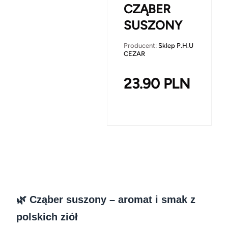
CZĄBER
SUSZONY
Producent:
Sklep P.H.U
CEZAR
23.90
PLN
🌿 Cząber suszony – aromat i smak z
polskich ziół