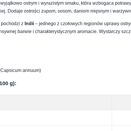
 wyjątkowo ostrym i wyrazistym smaku, która wzbogaca potrawy
jskiej. Dodaje ostrości zupom, sosom, daniom mięsnym i warzyw
pochodzi z
Indii
– jednego z czołowych regionów uprawy ostryc
nsywnej barwie i charakterystycznym aromacie. Wystarczy szc
 (Capsicum annuum)
100 g):