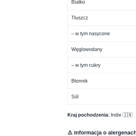
Białko
Tłuszcz
– w tym nasycone
Węglowodany
– w tym cukry
Błonnik
Sól
Kraj pochodzenia:
Indie 🇮🇳
⚠️ Informacja o alergenac