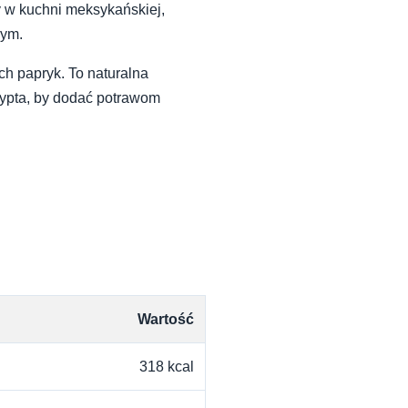
 w kuchni meksykańskiej,
nym.
h papryk. To naturalna
zypta, by dodać potrawom
Wartość
318 kcal