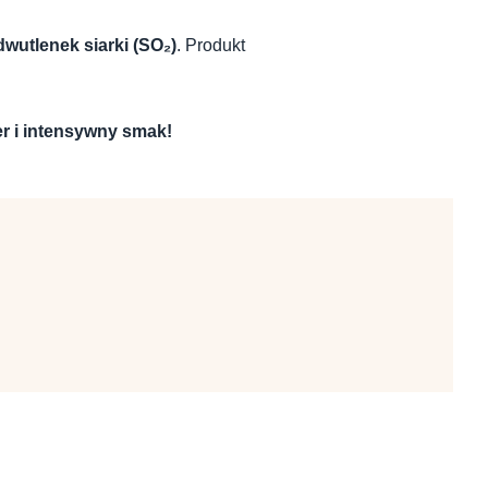
dwutlenek siarki (SO₂)
. Produkt
er i intensywny smak!