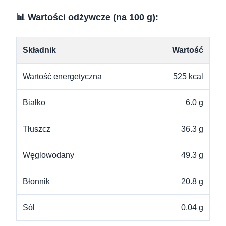
📊 Wartości odżywcze (na 100 g):
Składnik
Wartość
Wartość energetyczna
525 kcal
Białko
6.0 g
Tłuszcz
36.3 g
Węglowodany
49.3 g
Błonnik
20.8 g
Sól
0.04 g