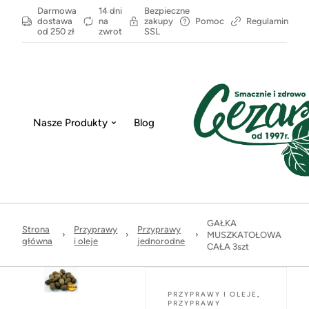
Darmowa
14 dni
Bezpieczne
dostawa
na
zakupy
Pomoc
Regulamin
od 250 zł
zwrot
SSL
Nasze Produkty
Blog
GAŁKA
Strona
Przyprawy
Przyprawy
MUSZKATOŁOWA
główna
i oleje
jednorodne
CAŁA 3szt
PRZYPRAWY I OLEJE
,
PRZYPRAWY