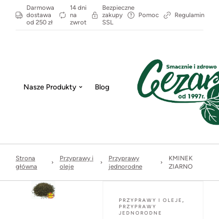
Darmowa
14 dni
Bezpieczne
dostawa
na
zakupy
Pomoc
Regulamin
od 250 zł
zwrot
SSL
Nasze Produkty
Blog
Strona
Przyprawy i
Przyprawy
KMINEK
główna
oleje
jednorodne
ZIARNO
PRZYPRAWY I OLEJE
,
PRZYPRAWY
JEDNORODNE