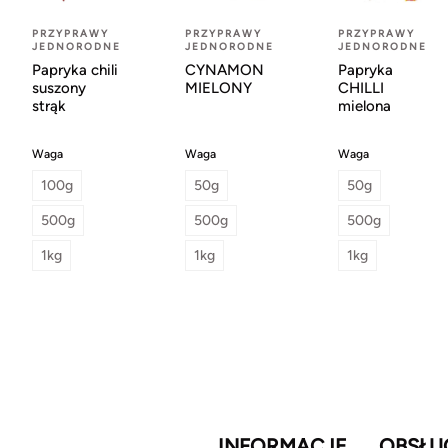
PRZYPRAWY
PRZYPRAWY
PRZYPRAWY
JEDNORODNE
JEDNORODNE
JEDNORODNE
Papryka chili
CYNAMON
Papryka
suszony
MIELONY
CHILLI
strąk
mielona
Waga
Waga
Waga
100g
50g
50g
500g
500g
500g
1kg
1kg
1kg
INFORMACJE
OBSŁU