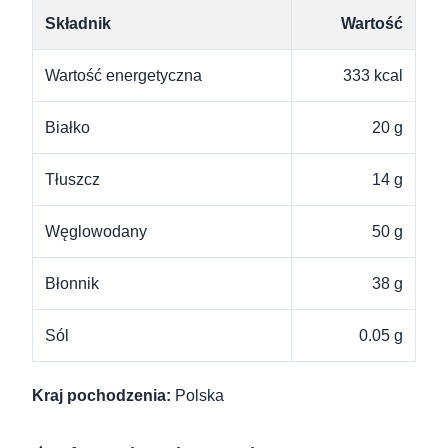
Składnik
Wartość
Wartość energetyczna
333 kcal
Białko
20 g
Tłuszcz
14 g
Węglowodany
50 g
Błonnik
38 g
Sól
0.05 g
Kraj pochodzenia:
Polska