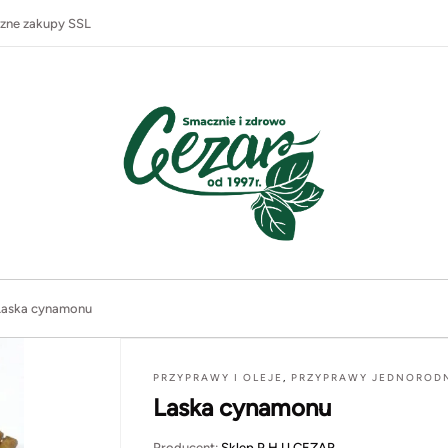
zne zakupy SSL
Laska cynamonu
PRZYPRAWY I OLEJE
,
PRZYPRAWY JEDNOROD
Laska cynamonu
Producent:
Sklep P.H.U CEZAR