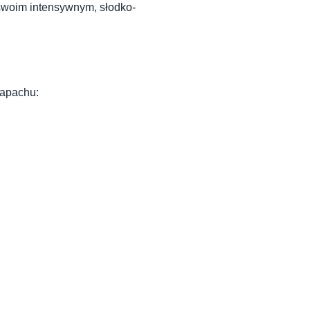
swoim intensywnym, słodko-
zapachu: