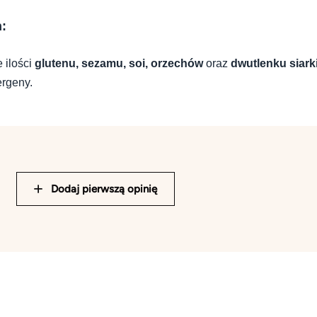
h:
 ilości
glutenu, sezamu, soi, orzechów
oraz
dwutlenku siark
ergeny.
Dodaj pierwszą opinię