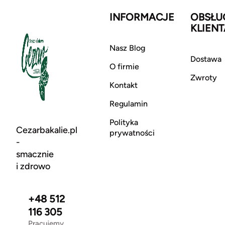
INFORMACJE
OBSŁU
KLIENT
Nasz Blog
Dostawa
O firmie
Zwroty
Kontakt
Regulamin
Polityka
Cezarbakalie.pl
prywatności
-
smacznie
i zdrowo
+48 512
116 305
Pracujemy