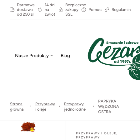
Darmowa
14 dni
Bezpieczne
dostawa
na
zakupy
Pomoc
Regulamin
od 250 zł
zwrot
SSL
Nasze Produkty
Blog
PAPRYKA
Strona
Przyprawy
Przyprawy
WĘDZONA
główna
i oleje
jednorodne
OSTRA
PRZYPRAWY I OLEJE
,
PRZYPRAWY