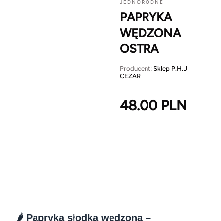
JEDNORODNE
PAPRYKA
WĘDZONA
OSTRA
Producent:
Sklep P.H.U
CEZAR
48.00
PLN
🌶️ Papryka słodka wędzona –