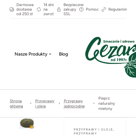
Darmowa
14 dni
Bezpieczne
dostawa
na
zakupy
Pomoc
Regulamin
od 250 zł
zwrot
SSL
Nasze Produkty
Blog
Pieprz
Strona
Przyprawy
Przyprawy
naturalny
główna
i oleje
jednorodne
mielony
PRZYPRAWY I OLEJE
,
PRZYPRAWY