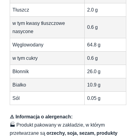
Tłuszcz
2.0 g
w tym kwasy tłuszczowe
0.6 g
nasycone
Węglowodany
64.8 g
w tym cukry
0.6 g
Błonnik
26.0 g
Białko
10.9 g
Sól
0.05 g
⚠️ Informacja o alergenach:
🏭 Produkt pakowany w zakładzie, w którym
przetwarzane są
orzechy, soja, sezam, produkty