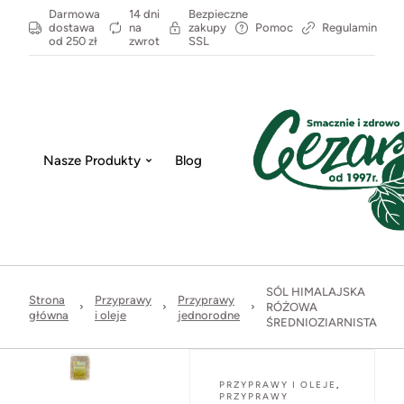
Darmowa
14 dni
Bezpieczne
dostawa
na
zakupy
Pomoc
Regulamin
od 250 zł
zwrot
SSL
Nasze Produkty
Blog
SÓL HIMALAJSKA
Strona
Przyprawy
Przyprawy
RÓŻOWA
główna
i oleje
jednorodne
ŚREDNIOZIARNISTA
PRZYPRAWY I OLEJE
,
PRZYPRAWY